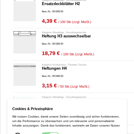
Kategorie: Altenpflege - Verwaltungstaschen
Ersatzdeckblätter H2
Best.-Nr.: 09 0200 00
4,39 €
/ 100 Stk.
(zzgl. MwSt.)
Kategorie: Altenpflege - Verwaltungstaschen
Heftung H3 auswechselbar
Best.-Nr.: 09 0300 00
18,79 €
/ 100 Stk.
(zzgl. MwSt.)
Kategorie: Krankenhaus - Planetten-Taschen
Heftungen H4
Best.-Nr.: 09 0400 00
3,15 €
/ 50 Stk.
(zzgl. MwSt.)
Kategorie: Altenpflege - Verwaltungstaschen
Heftung Schlauchmechanik H6
(lose)
Cookies & Privatsphäre
Best.-Nr.: 09 0600 01
26,88 €
Wir nutzen Cookies, damit unsere Seiten zuverlässig und sicher funktionieren,
/ 100 Stk.
(zzgl. MwSt.)
um die Performance zu überwachen und um relevante und personalisierte
Inhalte anzuzeigen. Damit das funktioniert, sammeln wir Daten unserer Nutzer.