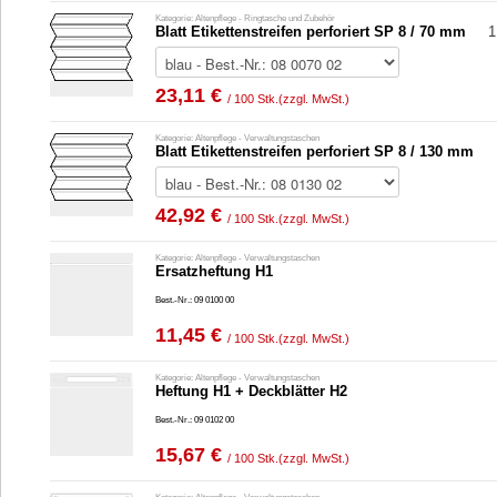
Kategorie: Altenpflege - Ringtasche und Zubehör
Blatt Etikettenstreifen perforiert SP 8 / 70 mm
1
23,11 €
/ 100 Stk.
(zzgl. MwSt.)
Kategorie: Altenpflege - Verwaltungstaschen
Blatt Etikettenstreifen perforiert SP 8 / 130 mm
42,92 €
/ 100 Stk.
(zzgl. MwSt.)
Kategorie: Altenpflege - Verwaltungstaschen
Ersatzheftung H1
Best.-Nr.: 09 0100 00
11,45 €
/ 100 Stk.
(zzgl. MwSt.)
Kategorie: Altenpflege - Verwaltungstaschen
Heftung H1 + Deckblätter H2
Best.-Nr.: 09 0102 00
15,67 €
/ 100 Stk.
(zzgl. MwSt.)