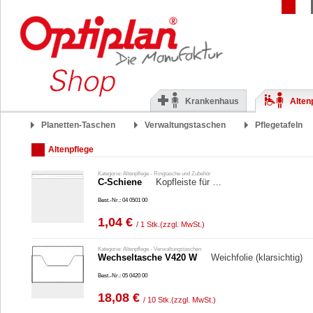
Krankenhaus
Alten
Planetten-Taschen
Verwaltungstaschen
Pflegetafeln
Altenpflege
Kategorie: Altenpflege - Ringtasche und Zubehör
C-Schiene
Kopfleiste für …
Best.-Nr.: 04 0501 00
1,04 €
/ 1 Stk.
(zzgl. MwSt.)
Kategorie: Altenpflege - Verwaltungstaschen
Wechseltasche V420 W
Weichfolie (klarsichtig)
Best.-Nr.: 05 0420 00
18,08 €
/ 10 Stk.
(zzgl. MwSt.)