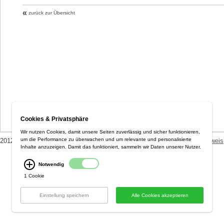
«
zurück zur Übersicht
Cookies & Privatsphäre
Wir nutzen Cookies, damit unsere Seiten zuverlässig und sicher funktionieren,
um die Performance zu überwachen und um relevante und personalisierte
2012 Optiplan GmbH ::
AGB / Datenschutzerklärung
::
Versandkostenhinweis
Inhalte anzuzeigen. Damit das funktioniert, sammeln wir Daten unserer Nutzer.
Notwendig
1 Cookie
Einstellung speichern
Alle Cookies akzeptieren