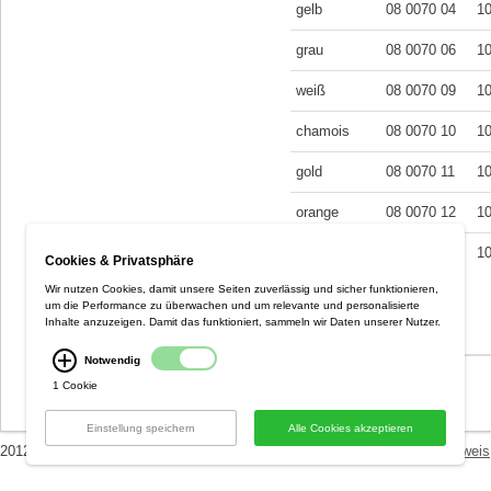
gelb
08 0070 04
1
grau
08 0070 06
1
weiß
08 0070 09
1
chamois
08 0070 10
1
gold
08 0070 11
1
orange
08 0070 12
1
rosa
08 0070 13
1
Cookies & Privatsphäre
Wir nutzen Cookies, damit unsere Seiten zuverlässig und sicher funktionieren,
* = Verkaufseinheit
um die Performance zu überwachen und um relevante und personalisierte
Inhalte anzuzeigen. Damit das funktioniert, sammeln wir Daten unserer Nutzer.
Notwendig
«
zurück zur Übersicht
1 Cookie
Einstellung speichern
Alle Cookies akzeptieren
2012 Optiplan GmbH ::
AGB / Datenschutzerklärung
::
Versandkostenhinweis