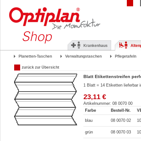
Krankenhaus
Alten
Planetten-Taschen
Verwaltungstaschen
Pflegetafeln
zurück zur Übersicht
Blatt Etikettenstreifen perf
1 Blatt = 14 Etiketten lieferbar
23,11 €
Artikelnummer: 08 0070 00
Farbe
Bestell-Nr.
V
blau
08 0070 02
1
grün
08 0070 03
1