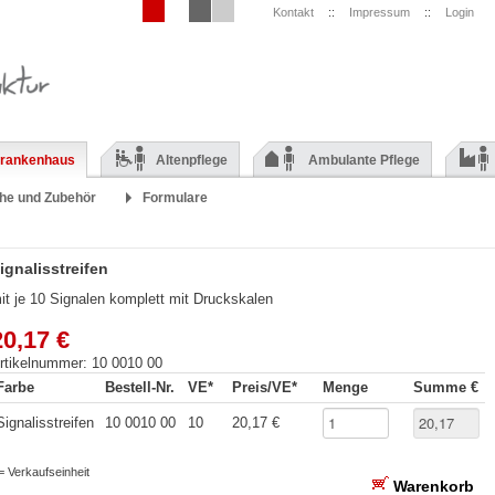
Kontakt
::
Impressum
::
Login
rankenhaus
Altenpflege
Ambulante Pflege
he und Zubehör
Formulare
ignalisstreifen
it je 10 Signalen komplett mit Druckskalen
20,17 €
rtikelnummer: 10 0010 00
Farbe
Bestell-Nr.
VE*
Preis/VE*
Menge
Summe €
Signalisstreifen
10 0010 00
10
20,17 €
 = Verkaufseinheit
Warenkorb