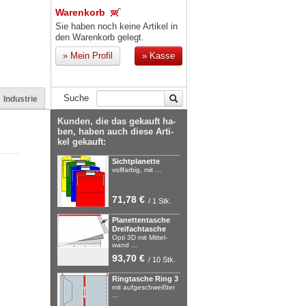
Warenkorb
Sie haben noch keine Artikel in
den Warenkorb gelegt.
»
Mein Profil
»
Kasse
Suche
Industrie
Kun­den, die das ge­kauft ha­
ben, ha­ben auch die­se Ar­ti­
kel ge­kauft:
Sicht­pla­net­te
voll­far­big, mit …
71,78 €
/ 1 Stk.
Pla­net­ten­ta­sche
Drei­fach­ta­sche
Op­ti 3D mit Mit­tel­
wand …
93,70 €
/ 10 Stk.
Ring­ta­sche Ring 3
mit auf­ge­schweiß­ter
…