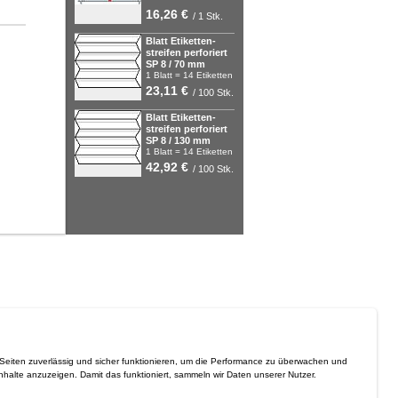
16,26 €
/ 1 Stk.
Blatt Eti­ket­ten­
strei­fen per­fo­riert
SP 8 / 70 mm
1 Blatt = 14 Eti­ket­ten
…
23,11 €
/ 100 Stk.
Blatt Eti­ket­ten­
strei­fen per­fo­riert
SP 8 / 130 mm
1 Blatt = 14 Eti­ket­ten
…
42,92 €
/ 100 Stk.
 Seiten zuverlässig und sicher funktionieren, um die Performance zu überwachen und
Inhalte anzuzeigen. Damit das funktioniert, sammeln wir Daten unserer Nutzer.