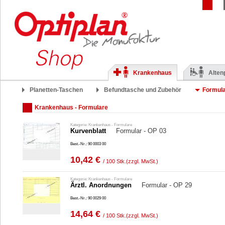
Krankenhaus
Alten
Planetten-Taschen
Befundtasche und Zubehör
Formul
Krankenhaus - Formulare
Kategorie: Krankenhaus - Formulare
Kurvenblatt
Formular - OP 03
Best.-Nr.: 90 0003 00
10,42 €
/ 100 Stk.
(zzgl. MwSt.)
Kategorie: Krankenhaus - Formulare
Ärztl. Anordnungen
Formular - OP 29
Best.-Nr.: 90 0029 00
14,64 €
/ 100 Stk.
(zzgl. MwSt.)