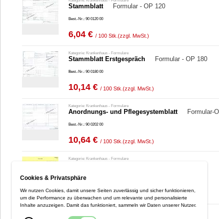
Kategorie: Krankenhaus - Formulare
Stammblatt
Formular - OP 120
Best.-Nr.: 90 0120 00
6,04 €
/ 100 Stk.
(zzgl. MwSt.)
Kategorie: Krankenhaus - Formulare
Stammblatt Erstgespräch
Formular - OP 180
…
Best.-Nr.: 90 0180 00
10,14 €
/ 100 Stk.
(zzgl. MwSt.)
Kategorie: Krankenhaus - Formulare
Anordnungs- und Pflegesystemblatt
Formular-
Best.-Nr.: 90 0202 00
10,64 €
/ 100 Stk.
(zzgl. MwSt.)
Kategorie: Krankenhaus - Formulare
Diabetes-Blatt (7-Tage)
Formular - OP 551
…
Cookies & Privatsphäre
Best.-Nr.: 90 0551 00
8,03 €
Wir nutzen Cookies, damit unsere Seiten zuverlässig und sicher funktionieren,
/ 100 Stk.
(zzgl. MwSt.)
um die Performance zu überwachen und um relevante und personalisierte
Inhalte anzuzeigen. Damit das funktioniert, sammeln wir Daten unserer Nutzer.