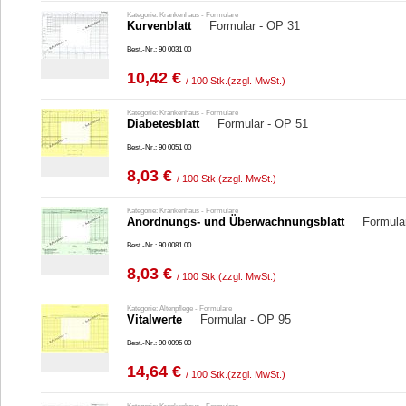
Kategorie: Krankenhaus - Formulare
Kurvenblatt
Formular - OP 31
Best.-Nr.: 90 0031 00
10,42 €
/ 100 Stk.
(zzgl. MwSt.)
Kategorie: Krankenhaus - Formulare
Diabetesblatt
Formular - OP 51
Best.-Nr.: 90 0051 00
8,03 €
/ 100 Stk.
(zzgl. MwSt.)
Kategorie: Krankenhaus - Formulare
Anordnungs- und Überwachnungsblatt
Formula
Best.-Nr.: 90 0081 00
8,03 €
/ 100 Stk.
(zzgl. MwSt.)
Kategorie: Altenpflege - Formulare
Vitalwerte
Formular - OP 95
Best.-Nr.: 90 0095 00
14,64 €
/ 100 Stk.
(zzgl. MwSt.)