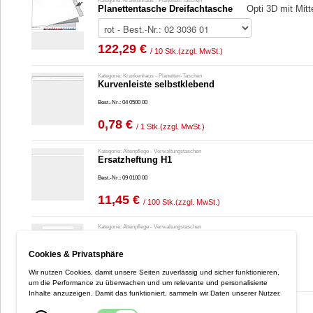
Kategorie: Krankenhaus - Planetten-Taschen
Planettentasche Dreifachtasche
Opti 3D mit Mit
122,29 €
/ 10 Stk.
(zzgl. MwSt.)
Kategorie: Krankenhaus - Planetten-Taschen
Kurvenleiste selbstklebend
Best.-Nr.: 04 0500 00
0,78 €
/ 1 Stk.
(zzgl. MwSt.)
Kategorie: Altenpflege - Verwaltungstaschen
Ersatzheftung H1
Best.-Nr.: 09 0100 00
11,45 €
/ 100 Stk.
(zzgl. MwSt.)
Kategorie: Altenpflege - Verwaltungstaschen
Heftung H1 + Deckblätter H2
Cookies & Privatsphäre
Best.-Nr.: 09 0102 00
15,67 €
Wir nutzen Cookies, damit unsere Seiten zuverlässig und sicher funktionieren,
/ 100 Stk.
(zzgl. MwSt.)
um die Performance zu überwachen und um relevante und personalisierte
Inhalte anzuzeigen. Damit das funktioniert, sammeln wir Daten unserer Nutzer.