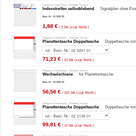
Kategorie: Krankenhaus - Planetten-Taschen
Indexstreifen selbstklebend
Signalplan ohne Ein
Best.-Nr.: 01 5002 00
1,88 €
/ 3 Stk.
(zzgl. MwSt.)
Kategorie: Krankenhaus - Planetten-Taschen
Planettentasche Doppeltasche
Doppeltasche mi
71,23 €
/ 10 Stk.
(zzgl. MwSt.)
Kategorie: Krankenhaus - Planetten-Taschen
Wechselschiene
für Planettentasche
Best.-Nr.: 02 0500 00
56,56 €
/ 100 Stk.
(zzgl. MwSt.)
Kategorie: Krankenhaus - Planetten-Taschen
Planettentasche Doppeltasche
Doppeltasche mi
99,81 €
/ 10 Stk.
(zzgl. MwSt.)