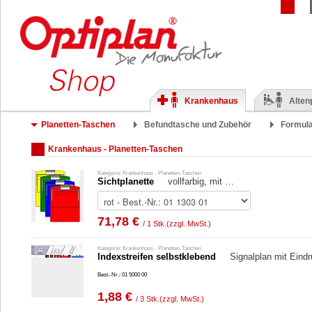
Krankenhaus
Alten
Planetten-Taschen
Befundtasche und Zubehör
Formul
Krankenhaus - Planetten-Taschen
Kategorie: Krankenhaus - Planetten-Taschen
Sichtplanette
vollfarbig, mit …
71,78 €
/ 1 Stk.
(zzgl. MwSt.)
Kategorie: Krankenhaus - Planetten-Taschen
Indexstreifen selbstklebend
Signalplan mit Eind
Best.-Nr.: 01 5000 00
1,88 €
/ 3 Stk.
(zzgl. MwSt.)