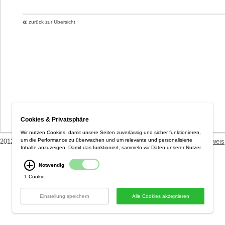
«
zurück zur Übersicht
Cookies & Privatsphäre
Wir nutzen Cookies, damit unsere Seiten zuverlässig und sicher funktionieren,
um die Performance zu überwachen und um relevante und personalisierte
2012 Optiplan GmbH ::
AGB / Datenschutzerklärung
::
Versandkostenhinweis
Inhalte anzuzeigen. Damit das funktioniert, sammeln wir Daten unserer Nutzer.
Notwendig
1 Cookie
Einstellung speichern
Alle Cookies akzeptieren