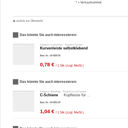
* = Verkaufseinheit
«
zurück zur Übersicht
Das könnte Sie auch interessieren:
Kategorie: Krankenhaus - Planetten-Taschen
Kurvenleiste selbstklebend
Best.-Nr.: 04 0500 00
0,78 €
/ 1 Stk.
(zzgl. MwSt.)
Das könnte Sie auch interessieren:
Kategorie: Altenpflege - Ringtasche und Zubehör
C-Schiene
Kopfleiste für …
Best.-Nr.: 04 0501 00
1,04 €
/ 1 Stk.
(zzgl. MwSt.)