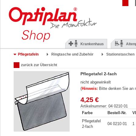
Krankenhaus
Alten
Pflegetafeln
Ringtasche und Zubehör
Stationstaschen
zurück zur Übersicht
Pflegetafel 2-fach
nicht abgewinkelt
(
Hinweis:
Bitte denken Sie an 
4,25 €
Artikelnummer: 04 0210 01
Farbe
Bestell-Nr.
V
Pflegetafel
04 0210 01
1
2-fach