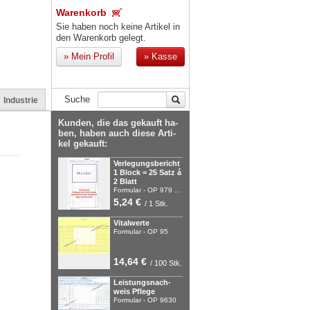
Warenkorb
Sie haben noch keine Artikel in
den Warenkorb gelegt.
»
Mein Profil
»
Kasse
Suche
Industrie
Kun­den, die das ge­kauft ha­
ben, ha­ben auch die­se Ar­ti­
kel ge­kauft:
Ver­le­gungs­be­richt
1 Block = 25 Satz á
2 Blatt
For­mu­lar - OP 979 …
5,24 €
/ 1 Stk.
Vi­tal­wer­te
For­mu­lar - OP 95
14,64 €
/ 100 Stk.
Leis­tungs­nach­
weis Pfle­ge
For­mu­lar - OP 9630