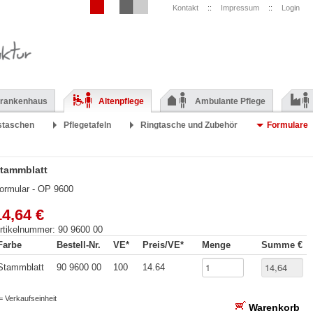
Kontakt
::
Impressum
::
Login
rankenhaus
Altenpflege
Ambulante Pflege
staschen
Pflegetafeln
Ringtasche und Zubehör
Formulare
tammblatt
ormular - OP 9600
14,64 €
rtikelnummer: 90 9600 00
Farbe
Bestell-Nr.
VE*
Preis/VE*
Menge
Summe €
Stammblatt
90 9600 00
100
14.64
 = Verkaufseinheit
Warenkorb