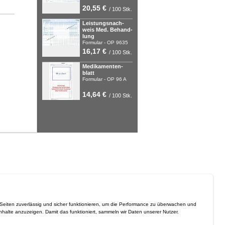
20,55 €
/ 100 Stk.
Leis­tungs­nach­
weis Med. Be­hand­
lung
For­mu­lar - OP 9635
16,17 €
/ 100 Stk.
Me­di­ka­men­ten­
blatt
For­mu­lar - OP 96 A
14,64 €
/ 100 Stk.
 Seiten zuverlässig und sicher funktionieren, um die Performance zu überwachen und
Inhalte anzuzeigen. Damit das funktioniert, sammeln wir Daten unserer Nutzer.