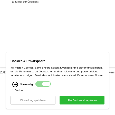
«
zurück zur Übersicht
Cookies & Privatsphäre
Wir nutzen Cookies, damit unsere Seiten zuverlässig und sicher funktionieren,
um die Performance zu überwachen und um relevante und personalisierte
2012 Optiplan GmbH ::
AGB / Datenschutzerklärung
::
Versandkostenhinweis
Inhalte anzuzeigen. Damit das funktioniert, sammeln wir Daten unserer Nutzer.
Notwendig
1 Cookie
Einstellung speichern
Alle Cookies akzeptieren