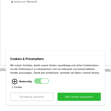
«
zurück zur Übersicht
Cookies & Privatsphäre
Wir nutzen Cookies, damit unsere Seiten zuverlässig und sicher funktionieren,
um die Performance zu überwachen und um relevante und personalisierte
2012 Optiplan GmbH ::
AGB / Datenschutzerklärung
::
Versandkostenhinweis
Inhalte anzuzeigen. Damit das funktioniert, sammeln wir Daten unserer Nutzer.
Notwendig
1 Cookie
Einstellung speichern
Alle Cookies akzeptieren