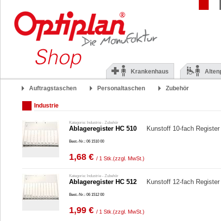
Krankenhaus
Alten
Auftragstaschen
Personaltaschen
Zubehör
Industrie
Kategorie: Industrie - Zubehör
Ablageregister HC 510
Kunstoff 10-fach Registe
Best.-Nr.: 06 1510 00
1,68 €
/ 1 Stk.
(zzgl. MwSt.)
Kategorie: Industrie - Zubehör
Ablageregister HC 512
Kunstoff 12-fach Registe
Best.-Nr.: 06 1512 00
1,99 €
/ 1 Stk.
(zzgl. MwSt.)