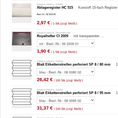
Kategorie: Industrie - Zubehör
Ablageregister HC 515
Kunstoff 15-fach Registe
Best.-Nr.: 06 1515 00
2,97 €
/ 1 Stk.
(zzgl. MwSt.)
Kategorie: Industrie - Personaltaschen
Royalhefter CI 2009
mit transparenter …
1,90 €
/ 1 Stk.
(zzgl. MwSt.)
Kategorie: Industrie - Zubehör
Blatt Etikettenstreifen perforiert SP 8 / 80 mm
1
26,42 €
/ 100 Stk.
(zzgl. MwSt.)
Kategorie: Industrie - Zubehör
Blatt Etikettenstreifen perforiert SP 8 / 95 mm
1
31,37 €
/ 100 Stk.
(zzgl. MwSt.)