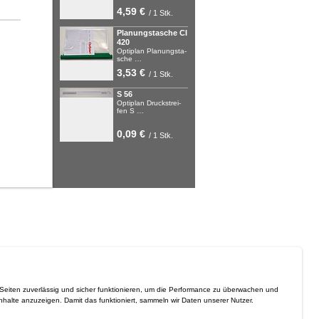
4,59 €
/ 1 Stk.
Pla­nungs­ta­sche CI
420
Op­ti­plan Pla­nungs­ta­
sche …
3,53 €
/ 1 Stk.
S 56
Op­ti­plan Druck­strei­
fen S …
0,09 €
/ 1 Stk.
 Seiten zuverlässig und sicher funktionieren, um die Performance zu überwachen und
Inhalte anzuzeigen. Damit das funktioniert, sammeln wir Daten unserer Nutzer.