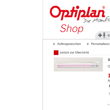
K
Auftragstaschen
Personaltas
zurück zur Übersicht
S
O
A
*