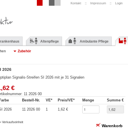
Kontakt
::
Impressum
::
Login
rankenhaus
Altenpflege
Ambulante Pflege
chen
Zubehör
I 2026
ptiplan Signalis-Streifen SI 2026 mit je 31 Signalen
1,62 €
rtikelnummer: 11 2026 00
Farbe
Bestell-Nr.
VE*
Preis/VE*
Menge
Summe €
SI 2026
11 2026 00
1
1,62 €
 = Verkaufseinheit
Warenkorb