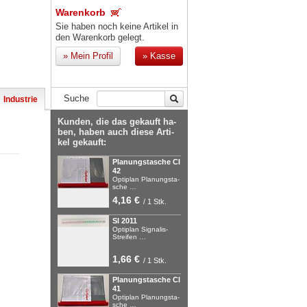
Warenkorb
Sie haben noch keine Artikel in
den Warenkorb gelegt.
»
Mein Profil
»
Kasse
Suche
Industrie
Kun­den, die das ge­kauft ha­
ben, ha­ben auch die­se Ar­ti­
kel ge­kauft:
Pla­nungs­ta­sche CI
42
Op­ti­plan Pla­nungs­ta­
sche …
4,16 €
/ 1 Stk.
SI 2011
Op­ti­plan Si­gna­lis-
Strei­fen …
1,66 €
/ 1 Stk.
Pla­nungs­ta­sche CI
41
Op­ti­plan Pla­nungs­ta­
sche …