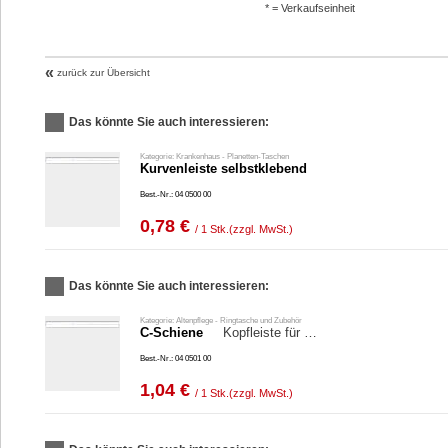
* = Verkaufseinheit
«
zurück zur Übersicht
Das könnte Sie auch interessieren:
Kategorie: Krankenhaus - Planetten-Taschen
Kurvenleiste selbstklebend
Best.-Nr.: 04 0500 00
0,78 €
/ 1 Stk.
(zzgl. MwSt.)
Das könnte Sie auch interessieren:
Kategorie: Altenpflege - Ringtasche und Zubehör
C-Schiene
Kopfleiste für …
Best.-Nr.: 04 0501 00
1,04 €
/ 1 Stk.
(zzgl. MwSt.)