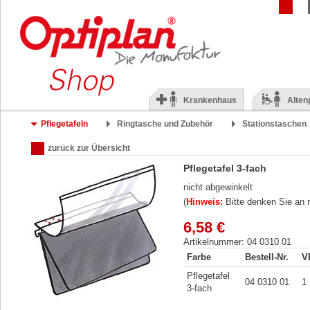
Krankenhaus
Alten
Pflegetafeln
Ringtasche und Zubehör
Stationstaschen
zurück zur Übersicht
Pflegetafel 3-fach
nicht abgewinkelt
(
Hinweis:
Bitte denken Sie an 
6,58 €
Artikelnummer: 04 0310 01
Farbe
Bestell-Nr.
V
Pflegetafel
04 0310 01
1
3-fach