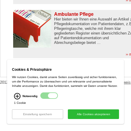
›› 
Ambulante Pflege
Hier bieten wir Ihnen eine Auswahl an Artikel 
Pflegedokumentation von Patientendaten, z.B
Pflegeringtasche, welche mit ihrem klar
gegliederten Register einen übersichtlichen Zu
auf Patientendokumentation und
Abrechungsbelege bietet ...
›› 
Cookies & Privatsphäre
Wir nutzen Cookies, damit unsere Seiten zuverlässig und sicher funktionieren,
um die Performance zu überwachen und um relevante und personalisierte
2012 Optiplan GmbH ::
AGB / Datenschutzerklärung
::
Versandkostenhinweis
Inhalte anzuzeigen. Damit das funktioniert, sammeln wir Daten unserer Nutzer.
Notwendig
1 Cookie
Einstellung speichern
Alle Cookies akzeptieren